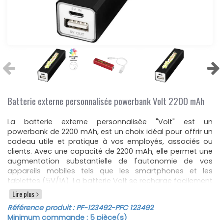
Batterie externe personnalisée powerbank Volt 2200 mAh
La batterie externe personnalisée "Volt" est un
powerbank de 2200 mAh, est un choix idéal pour offrir un
cadeau utile et pratique à vos employés, associés ou
clients. Avec une capacité de 2200 mAh, elle permet une
augmentation substantielle de l'autonomie de vos
appareils mobiles tels que les smartphones et les
tablettes (5V/1A). La batterie Volt se recharge facilement
via le câble USB inclus, et son voyant lumineux devient
Lire plus
bleu une fois la charge complète atteinte.
Référence produit :
PF-123492
-PFC 123492
Fabriquée en aluminium, cette batterie est à la fois
Minimum commande :
5
pièce(s)