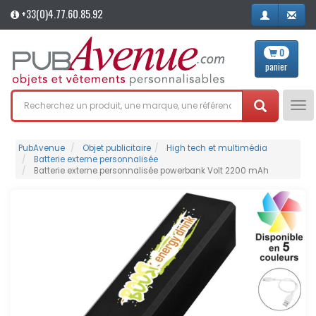
+33(0)4.77.60.85.92
0
panier
Tog
nav
PubAvenue
Objet publicitaire
High tech et multimédia
Batterie externe personnalisée
Batterie externe personnalisée powerbank Volt 2200 mAh