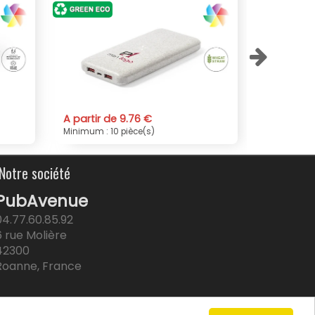
 de publicité. À chaque fois que quelqu'un utilise
000 mAh
000 mAh
ment l'occasion de mettre en avant une marque ou
ilité et visibilité.
erchiez un outil fiable pour rester connecté, un
ayant ou un moyen efficace de booster votre
icité, la Batterie externe en bambou Tulda 5 000
tous ces besoins tout en valorisant la démarche
76 €
A partir de 12.22 €
ce(s)
Minimum : 10 pièce(s)
Notre société
PubAvenue
04.77.60.85.92
6 rue Molière
42300
Roanne, France