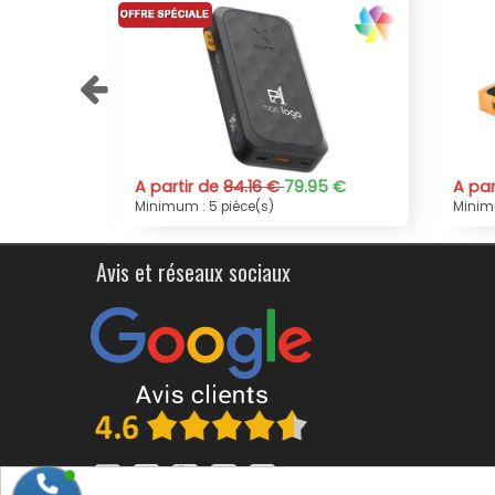
27 000 mAh 67 W
de
84.16 €
79.95 €
A partir de 8.18 €
 pièce(s)
Minimum : 10 pièce(s)
Avis et réseaux sociaux