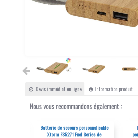
Devis immédiat en ligne
Information produit
Nous vous recommandons également :
de secours personnalisable
Batterie powerbank externe
 FS5271 Fuel Series de
personnalisable Koby 5000 mAh