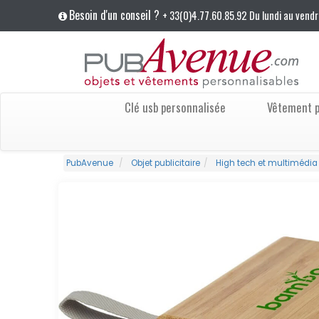
Besoin d'un conseil ?
+ 33(0)4.77.60.85.92 Du lundi au vendr
Clé usb personnalisée
Vêtement p
PubAvenue
Objet publicitaire
High tech et multimédia