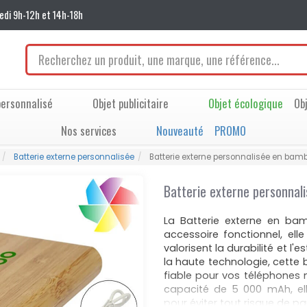
edi 9h-12h et 14h-18h
ersonnalisé
Objet publicitaire
Objet écologique
Ob
Nos services
Nouveauté
PROMO
Batterie externe personnalisée
Batterie externe personnalisée en ba
Batterie externe personna
La Batterie externe en b
accessoire fonctionnel, ell
valorisent la durabilité et l'
la haute technologie, cette 
fiable pour vos téléphones 
capacité de 5 000 mAh, ell
pour éviter tout risque de pa