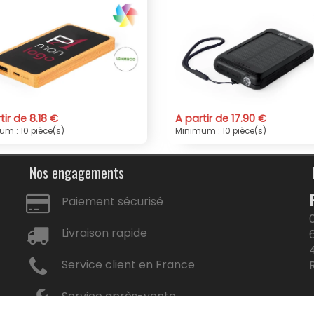
puissant de communication et
Haryin 5000 mAh
8
cette batterie, c'est égale
un message, combinant ainsi ut
En conclusion, que vous ch
cadeau promotionnel attr
communication et votre publ
mAh personnalisé répond à 
éco-responsable.
A partir de 17.90 €
A partir de 9.
Minimum : 10 pièce(s)
Minimum : 10 piè
Nos engagements
Paiement sécurisé
Livraison rapide
Service client en France
Service après-vente