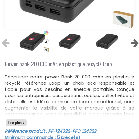
Power bank 20 000 mAh en plastique recyclé loop
Découvrez notre power Bank 20 000 mAh en plastique
recyclé, référence Loop, un choix éco-responsable et
fiable pour vos besoins en énergie portable. Conçue
pour les entreprises, associations, écoles, collectivités et
clubs, elle est idéale comme cadeau promotionnel, pour
augmenter la visibilité de votre marque grâce à sa
personnalisation. Avec la possibilité d’ajouter votre logo
ou texte, cette batterie de secours se transforme en
Lire plus
puissant outil de communication publicitaire.
Référence produit :
PF-124322
-PFC 124322
Cette batterie de secours, fabriquée en plastique ABS
Minimum commande :
5
pièce(s)