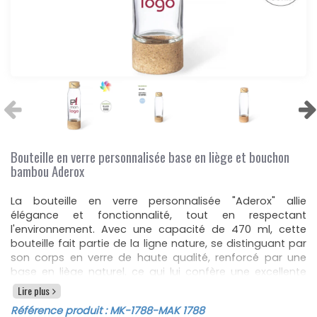
Bouteille en verre personnalisée base en liège et bouchon
bambou Aderox
La bouteille en verre personnalisée "Aderox" allie
élégance et fonctionnalité, tout en respectant
l'environnement. Avec une capacité de 470 ml, cette
bouteille fait partie de la ligne nature, se distinguant par
son corps en verre de haute qualité, renforcé par une
base en liège naturel, ce qui lui confère une excellente
stabilité. Le bouchon à vis en bambou, avec sa poignée
Lire plus
intégrée, ajoute une touche d’originalité et de praticité.
Référence produit :
MK-1788
-MAK 1788
Grâce à ses matériaux naturels tels que le verre, le