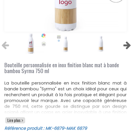
Bouteille personnalisée en inox finition blanc mat à bande
bambou Syrma 750 ml
La bouteille personnalisée en inox finition blanc mat à
bande bambou "Syrma" est un choix idéal pour ceux qui
recherchent un produit à la fois pratique et élégant pour
promouvoir leur marque. Avec une capacité généreuse
de 750 ml, cette gourde se distingue par son design
soigné alliant un corps en acier inoxydable à une finition
blanche mat, complété par une bande centrale en
Lire plus
bambou naturel. Cette combinaison de matériaux
Référence produit :
MK-6879
-MAK 6879
confère à la bouteille non seulement un aspect