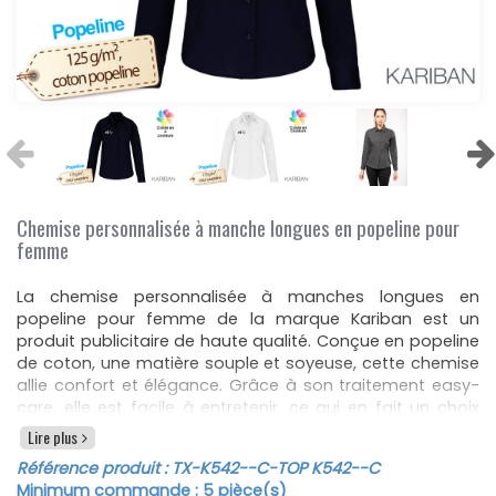
Chemise personnalisée à manche longues en popeline pour
femme
La chemise personnalisée à manches longues en
popeline pour femme de la marque Kariban est un
produit publicitaire de haute qualité. Conçue en popeline
de coton, une matière souple et soyeuse, cette chemise
allie confort et élégance. Grâce à son traitement easy-
care, elle est facile à entretenir, ce qui en fait un choix
pratique pour un usage quotidien ou professionnel.
Lire plus
Cette chemise personnalisable kariban arbore un style
Référence produit :
TX-K542--C
-TOP K542--C
élégant et classique avec des finitions discrètes et
Minimum commande :
5
pièce(s)