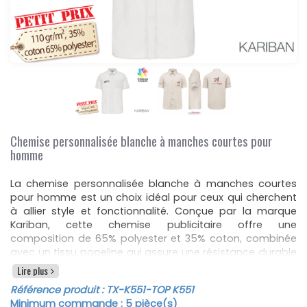
Chemise personnalisée blanche à manches courtes pour
homme
La chemise personnalisée blanche à manches courtes
pour homme est un choix idéal pour ceux qui cherchent
à allier style et fonctionnalité. Conçue par la marque
Kariban, cette chemise publicitaire offre une
composition de 65% polyester et 35% coton, combinée
avec un tissu popeline qui assure une résistance durable
tout en maintenant une allure élégante. Cette chemise
Lire plus
est parfaitement adaptée pour être personnalisée avec
Référence produit :
TX-K551
-TOP K551
un logo ou un texte, ce qui en fait un excellent support
Minimum commande :
5
pièce(s)