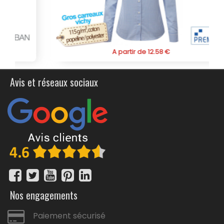
professionnels, ou comme uniforme de travail. La
possibilité d'y ajouter un logo ou un message
personnalisé la transforme en un support de
communication mobile, augmentant la visibilité de la
marque à chaque utilisation. Grâce à sa qualité
supérieure et à son design soigné, elle permet de
A partir de 12.58 €
véhiculer une image professionnelle et dynamique.
En optant pour cette chemise personnalisée blanche à
Avis et réseaux sociaux
manches courtes pour homme de Kariban, les
entreprises investissent dans un vêtement qui combine
durabilité, confort, et efficacité publicitaire. Commandez
dès maintenant cette chemise personnalisée à
manches courtes pour homme et profiter de ses
nombreux avantages pour renforcer l'identité de votre
marque.
Nos engagements
Paiement sécurisé