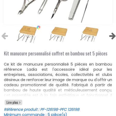
Kit manucure personnalisé coffret en bambou set 5 pièces
Ce kit de manucure personnalisé 5 pièces en bambou
référence Ladia est l'accessoire idéal pour les
entreprises, associations, écoles, collectivités et clubs
désireux de renforcer leur image de marque ou d'offrir un
cadeau promotionnel de qualité. Fabriqué à partir de
bambou de haute qualité et méticuleusement conçu,
cet ensemble est à la fois esthétique et fonctionnel. Il
comprend une pince à cuticules (10,3 x 4,3 x 1 cm), un
Lire plus
cure-oreilles (8 cm), un coupe-ongles adapté pour les
Référence produit :
PF-126198
-PFC 126198
ongles des doigts et des orteils (8 x 1,5 x 1,5 cm), une
Minimum commande :
5
pièce(s)