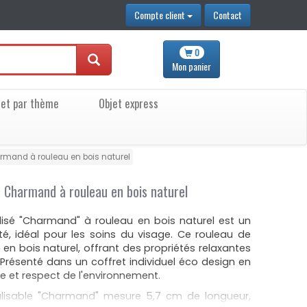
Compte client
Contact
0
Mon
panier
jet par thème
Objet express
rmand à rouleau en bois naturel
é Charmand à rouleau en bois naturel
lisé "Charmand" à rouleau en bois naturel est un
ité, idéal pour les soins du visage. Ce rouleau de
en bois naturel, offrant des propriétés relaxantes
 Présenté dans un coffret individuel éco design en
sme et respect de l'environnement.
alisable "Charmand" mesure 5,7 cm de longueur,