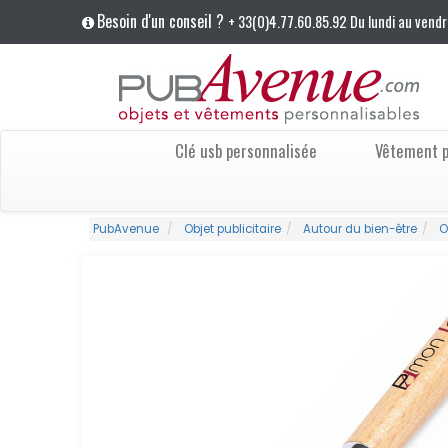
Besoin d'un conseil ?
+ 33(0)4.77.60.85.92 Du lundi au vendr
Clé usb personnalisée
Vêtement p
PubAvenue
Objet publicitaire
Autour du bien-être
O