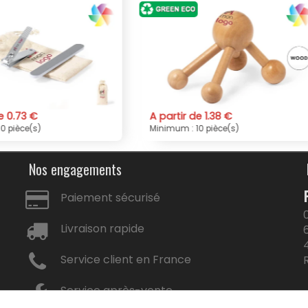
tir de 1.38 €
A partir de 0.38 €
m : 10 pièce(s)
Minimum : 10 pièce(s)
Nos engagements
Paiement sécurisé
Livraison rapide
Service client en France
Service après-vente