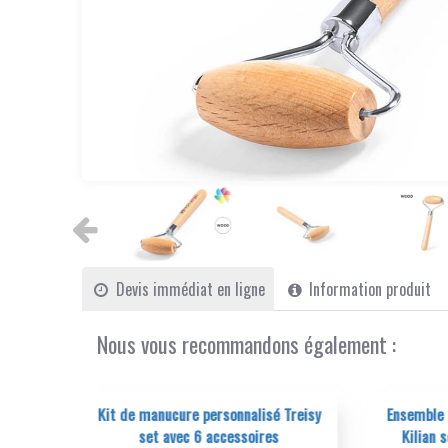
Devis immédiat en ligne
Information produit
Nous vous recommandons également :
lisé Treisy
Ensemble de manucure personnalisé
Masse
ires
Kilian set coupe-ongles et lime