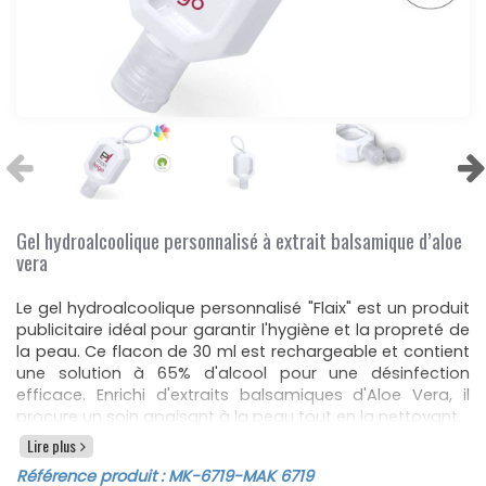
Gel hydroalcoolique personnalisé à extrait balsamique d’aloe
vera
Le gel hydroalcoolique personnalisé "Flaix" est un produit
publicitaire idéal pour garantir l'hygiène et la propreté de
la peau. Ce flacon de 30 ml est rechargeable et contient
une solution à 65% d'alcool pour une désinfection
efficace. Enrichi d'extraits balsamiques d'Aloe Vera, il
procure un soin apaisant à la peau tout en la nettoyant.
Lire plus
Le flacon de ce gel est fabriqué en silicone blanc doux,
offrant une sensation agréable au toucher et une
Référence produit :
MK-6719
-MAK 6719