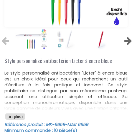
Stylo personnalisé antibactérien Licter à encre bleue
Le stylo personnalisé antibactérien "Licter" à encre bleue
est un choix idéal pour ceux qui recherchent un outil
d'écriture à la fois pratique et innovant. Ce stylo
publicitaire se distingue par son mécanisme push-up,
assurant une utilisation simple et efficace. Sa
conception monochromatique, disponible dans une
large gamme de couleurs vives avec une finition brillante,
en fait un support parfait pour la tampographie,
Lire plus
permettant de personnaliser chaque stylo avec un logo
Référence produit :
MK-6659
-MAK 6659
ou un texte spécifique.
Minimum commande :
10
pièce(s)