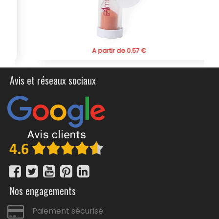
Offrant un excellent rapport qualité-prix, les tarifs de ce
stylo antibactérien sont dégressifs, rendant l'achat en
gros particulièrement avantageux pour les entreprises et
les organisations souhaitant distribuer un produit utile et
protecteur à leurs employés ou clients. Commandez dès
A partir de 0.57 €
maintenant ce stylo publicitaire personnalisé
antibactérien à encre bleue et bénéficier de ses
nombreux avantages pour promouvoir votre image de
Avis et réseaux sociaux
marque tout en assurant une meilleure hygiène à vos
clients ou partenaires.
Nos engagements
Paiement sécurisé