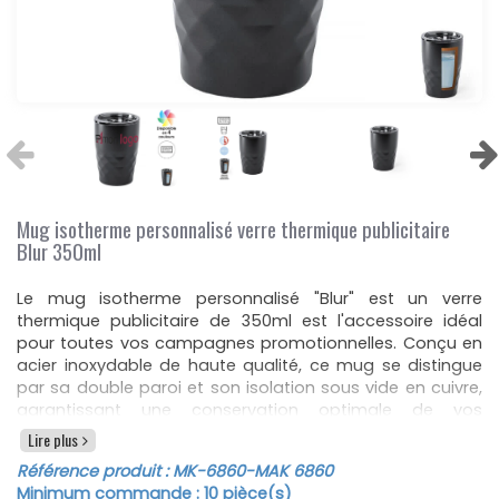
Mug isotherme personnalisé verre thermique publicitaire
Blur 350ml
Le mug isotherme personnalisé "Blur" est un verre
thermique publicitaire de 350ml est l'accessoire idéal
pour toutes vos campagnes promotionnelles. Conçu en
acier inoxydable de haute qualité, ce mug se distingue
par sa double paroi et son isolation sous vide en cuivre,
garantissant une conservation optimale de vos
boissons. Que ce soit pour maintenir votre café chaud
Lire plus
jusqu'à 8 heures ou pour garder votre boisson
Référence produit :
MK-6860
-MAK 6860
rafraîchissante jusqu'à 24 heures, ce mug répondra
Minimum commande :
10
pièce(s)