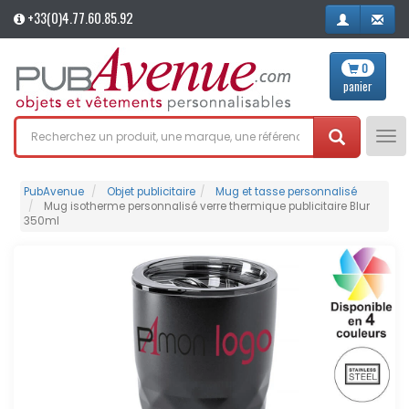
+33(0)4.77.60.85.92
0
panier
Tog
nav
PubAvenue
Objet publicitaire
Mug et tasse personnalisé
Mug isotherme personnalisé verre thermique publicitaire Blur
350ml