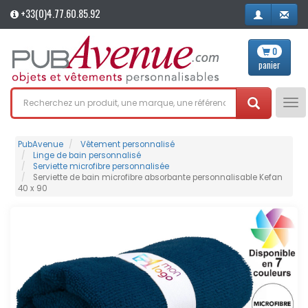
+33(0)4.77.60.85.92
0
panier
Tog
nav
PubAvenue
Vêtement personnalisé
Linge de bain personnalisé
Serviette microfibre personnalisée
Serviette de bain microfibre absorbante personnalisable Kefan
40 x 90