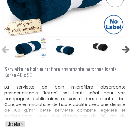
Serviette de bain microfibre absorbante personnalisable
Kefan 40 x 90
La serviette de bain microfibre absorbante
personnalisable "Kefan" est l'outil idéal pour vos
campagnes publicitaires ou vos cadeaux d'entreprise.
Conçue en microfibre de haute qualité avec une densité
de 160 g/m², cette serviette combine légèreté et
performance. Avec des dimensions de 90 cm de
longueur et 40 cm de hauteur, pour un poids de
Lire plus
seulement 62 g, elle est pratique à transporter, que ce