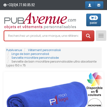
+33(0)4.77.60.85.92
0
panier
Tog
nav
PubAvenue
Vêtement personnalisé
Linge de bain personnalisé
Serviette microfibre personnalisée
Serviette de bain microfibre personnalisable ultra absorbante
Lypso 150 x 75