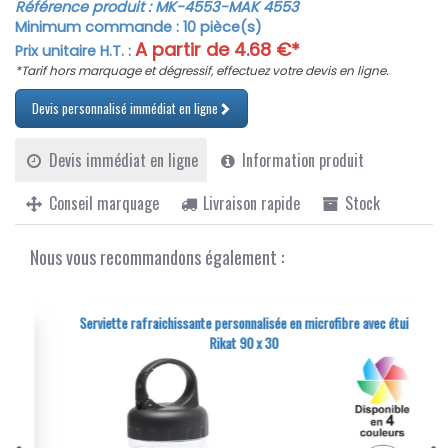
Référence produit :
MK-4553
-MAK 4553
optimal à chaque utilisation.
Minimum commande :
10
pièce(s)
Disponible dans une variété de coloris, la serviette
A partir de
4.68
€*
Prix unitaire H.T. :
"Lypso" peut être personnalisée avec un logo ou un texte,
*Tarif hors marquage et dégressif, effectuez votre devis en ligne.
en faisant un excellent support publicitaire ou un cadeau
unique pour vos clients ou collaborateurs. Sa grande
Devis personnalisé immédiat en ligne
dimension de 150 x 75 cm permet une couverture
suffisante, tandis que son poids léger de 370 g facilite le
Devis immédiat en ligne
Information produit
transport et le rangement. Cette serviette est idéale pour
une utilisation quotidienne, que ce soit à la maison, à la
Conseil marquage
Livraison rapide
Stock
plage ou à la salle de sport.
Les tarifs dégressifs proposés permettent d'adapter
votre commande à vos besoins, tout en bénéficiant d'un
Nous vous recommandons également :
bon rapport qualité-prix. Commandez dès maintenant la
serviette de bain microfibre personnalisable "Lypso" pour
offrir un produit pratique, esthétique et parfaitement
Serviette rafraichissante personnalisée en microfibre avec étui
adapté à votre image.
Rikat 90 x 30