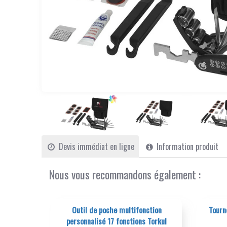
Devis immédiat en ligne
Information produit
Nous vous recommandons également :
onction
Tournevis personnalisé 6 fonctions
O
ns Torkul
Engineer
per