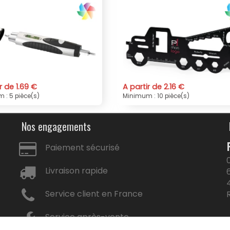
Zorlix
fonctions Sekmed
tir de 2.16 €
A partir de 1.38 €
m : 10 pièce(s)
Minimum : 10 pièce(s)
Nos engagements
Paiement sécurisé
Livraison rapide
Service client en France
Service après-vente