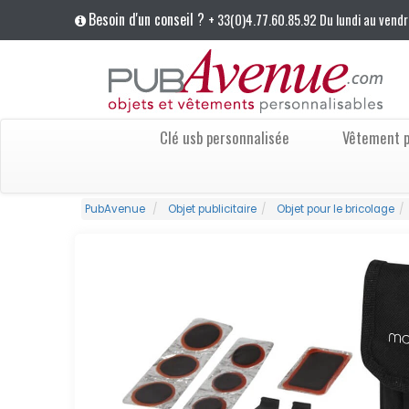
Besoin d'un conseil ?
+ 33(0)4.77.60.85.92 Du lundi au vendr
Clé usb personnalisée
Vêtement p
PubAvenue
Objet publicitaire
Objet pour le bricolage