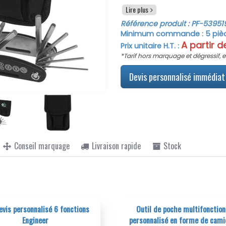
votre vélo, assurant ainsi qu
Lire plus
Ce kit de réparation vélo 
Référence produit :
PF-53951
mais également par son asp
Minimum commande :
5
piè
logo ou un texte sur l'étui
A partir 
Prix unitaire H.T. :
manière originale et mémora
*Tarif hors marquage et dégressif, e
l'agréable, en offrant un c
entreprise.
Devis personnalisé immédiat 
Avec un excellent rappor
investissement judicieux. Pr
promotionnel personnalisé 
publicitaires ou comme ca
assurez-vous que vos destin
aventure à vélo, tout en por
Conseil marquage
Livraison rapide
Stock
util de poche multifonction
Outil de bricolage de poch
sonnalisé en forme de camion
multifonction personnalisable