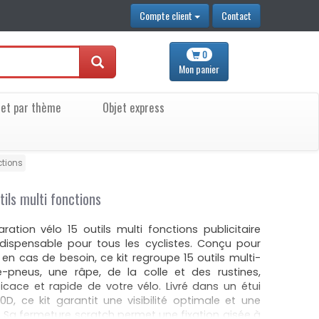
Compte client
Contact
0
Mon
panier
jet par thème
Objet express
ctions
tils multi fonctions
ration vélo 15 outils multi fonctions publicitaire
indispensable pour tous les cyclistes. Conçu pour
 en cas de besoin, ce kit regroupe 15 outils multi-
-pneus, une râpe, de la colle et des rustines,
icace et rapide de votre vélo. Livré dans un étui
0D, ce kit garantit une visibilité optimale et une
. Sa fermeture scratch permet une fixation aisée à