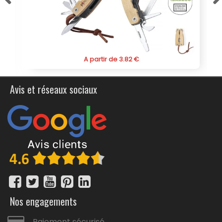
offre un excellent rapport qualité-prix, rendant son
acquisition particulièrement avantageuse pour les
entreprises souhaitant marquer les esprits de leurs
clients ou collaborateurs tout en restant dans une
démarche de durabilité. Le choix de ce produit
personnalisable témoigne d'une attention particulière
A partir de 3.82 €
portée à la fois à la fonctionnalité et à l'image de
marque.
Avis et réseaux sociaux
Nos engagements
Paiement sécurisé