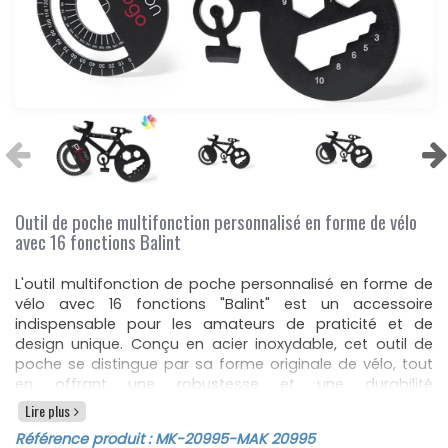
Outil de poche multifonction personnalisé en forme de vélo
avec 16 fonctions Balint
L'outil multifonction de poche personnalisé en forme de
vélo avec 16 fonctions "Balint" est un accessoire
indispensable pour les amateurs de praticité et de
design unique. Conçu en acier inoxydable, cet outil de
poche se distingue par sa forme originale de vélo, tout
en offrant une robustesse et une durabilité
remarquables. Avec ses 16 fonctions intégrées, cet outil
Lire plus
multifonction est idéal pour de nombreuses tâches du
Référence produit :
MK-20995
-MAK 20995
quotidien, que ce soit pour des réparations rapides, des