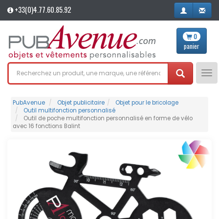
+33(0)4.77.60.85.92
0
panier
Tog
nav
PubAvenue
Objet publicitaire
Objet pour le bricolage
Outil multifonction personnalisé
Outil de poche multifonction personnalisé en forme de vélo
avec 16 fonctions Balint