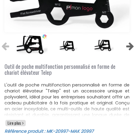
Outil de poche multifonction personnalisé en forme de
chariot élévateur Telep
L'outil de poche multifonction personnalisé en forme de
chariot élévateur "Telep" est un accessoire unique et
polyvalent, idéal pour les entreprises souhaitant offrir un
cadeau publicitaire à la fois pratique et original. Conçu
en acier inoxydable, ce multi-outils de haute qualité est
résistant et durable, garantissant une longue durée de
vie à chaque utilisateur.
Lire plus
Avec ses 16 fonctions intégrées, cet outil compact est
Référence produit :
MK-20997
-MAK 20997