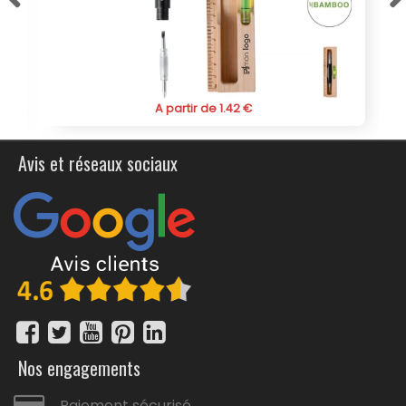
pour les commandes en gros, permettant ainsi de
maximiser l'impact de votre investissement.
En choisissant l'outil de poche multifonction personnalisé
en forme de chariot élévateur "Telep", vous optez pour
un produit pratique, esthétique et utile qui saura ravir vos
A partir de 1.42 €
collaborateurs, clients et partenaires. C’est un choix
stratégique pour renforcer la présence de votre marque
de manière tangible et quotidienne.
Avis et réseaux sociaux
Nos engagements
Paiement sécurisé