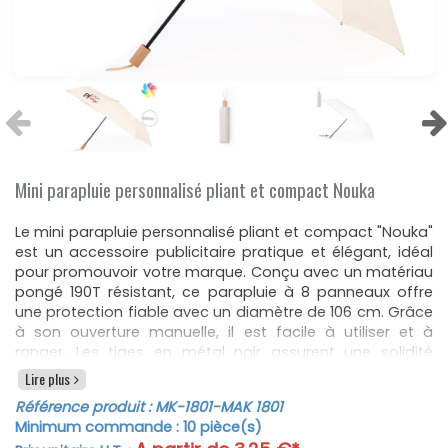
Mini parapluie personnalisé pliant et compact Nouka
Le mini parapluie personnalisé pliant et compact "Nouka"
est un accessoire publicitaire pratique et élégant, idéal
pour promouvoir votre marque. Conçu avec un matériau
pongé 190T résistant, ce parapluie à 8 panneaux offre
une protection fiable avec un diamètre de 106 cm. Grâce
à son ouverture manuelle, il est facile à utiliser et à
ranger. Les tiges en métal noir assurent une solidité
durable, tandis que la sangle avec fermeture velcro
Lire plus
garantit une sécurité supplémentaire lorsqu'il est plié. Le
Référence produit :
MK-1801
-MAK 1801
manche en bois, accompagné d'un cordon et d'une
Minimum commande :
10
pièce(s)
gaine assortis, ajoute une touche naturelle et