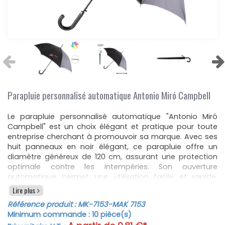
Parapluie personnalisé automatique Antonio Miró Campbell
Le parapluie personnalisé automatique "Antonio Miró
Campbell" est un choix élégant et pratique pour toute
entreprise cherchant à promouvoir sa marque. Avec ses
huit panneaux en noir élégant, ce parapluie offre un
diamètre généreux de 120 cm, assurant une protection
optimale contre les intempéries. Son ouverture
automatique permet une utilisation facile et rapide,
idéale pour les journées pluvieuses.
Lire plus
Fabriqué en pongée résistante, ce parapluie bénéficie
Référence produit :
MK-7153
-MAK 7153
d'un système coupe-vent qui le rend durable et fiable
Minimum commande :
10
pièce(s)
même par temps venteux. Les baleines métalliques