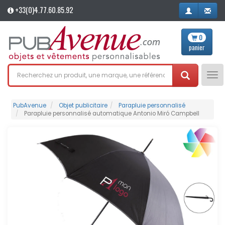
+33(0)4.77.60.85.92
0
panier
Tog
nav
PubAvenue
Objet publicitaire
Parapluie personnalisé
Parapluie personnalisé automatique Antonio Miró Campbell