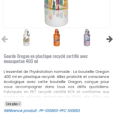
Gourde Oregon en plastique recyclé certifié avec
mousqueton 400 ml
L’essentiel de l’hydratation nomade : La bouteille Oregon
400 ml en plastique recyclé. Alliez praticité et conscience
écologique avec cette bouteille Oregon, conçue pour
vous accompagner dans tous vos défis quotidiens.
Fabriquée en PET recyclé certifié RCS et conforme aux
normes de sécurité alimentaire de l’EFSA, elle offre une
solution durable et ultra-légère pour rester hydraté, que
Lire plus
ce soit au bureau, lors de vos séances de sport ou en
Référence produit :
PF-100863
-PFC 100863
excursion. Son design à simple paroi se distingue par une