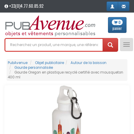
+33(0)4.77.60.85.92
0
panier
Tog
nav
PubAvenue
Objet publicitaire
Autour de la boisson
Gourde personnalisée
Gourde Oregon en plastique recyclé certifié avec mousqueton
400 ml