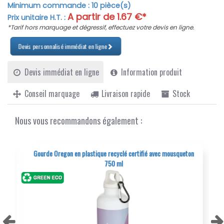
Minimum commande :
10
pièce(s)
finition mate élégante qui mettra parfaitement en valeur
A partir de
1.67
€*
Prix unitaire H.T. :
votre logo ou votre message personnalisé. Pensée pour
l'action, elle est équipée d'un mousqueton pratique (non
*Tarif hors marquage et dégressif, effectuez votre devis en ligne.
destiné à l'escalade) permettant de l'attacher
Devis personnalisé immédiat en ligne
solidement à votre sac pour ne jamais la perdre en
chemin. Compacte et robuste, la bouteille Oregon est
l'accessoire idéal pour ceux qui recherchent un produit à
Devis immédiat en ligne
Information produit
la fois fonctionnel, stylé et respectueux de
l'environnement.
Conseil marquage
Livraison rapide
Stock
Nous vous recommandons également :
s
Gourde Oregon en plastique recyclé certifié avec mousqueton
750 ml