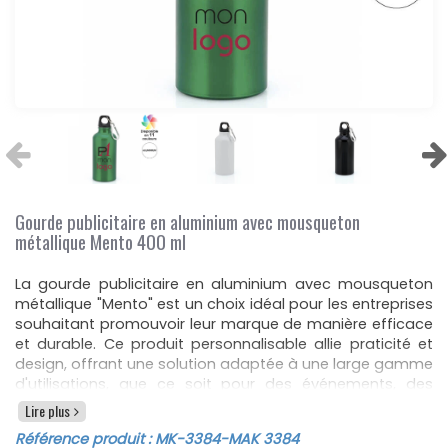
Gourde publicitaire en aluminium avec mousqueton
métallique Mento 400 ml
La gourde publicitaire en aluminium avec mousqueton
métallique "Mento" est un choix idéal pour les entreprises
souhaitant promouvoir leur marque de manière efficace
et durable. Ce produit personnalisable allie praticité et
design, offrant une solution adaptée à une large gamme
d'utilisations, que ce soit pour des événements, des
cadeaux d'entreprise ou des campagnes publicitaires.
Lire plus
Avec une capacité de 400 ml, cette gourde se distingue
Référence produit :
MK-3384
-MAK 3384