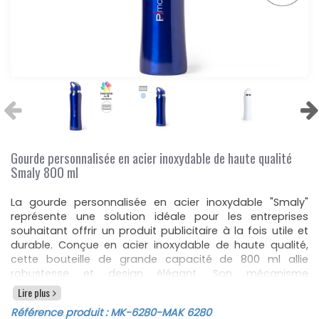
Gourde personnalisée en acier inoxydable de haute qualité
Smaly 800 ml
La gourde personnalisée en acier inoxydable "Smaly"
représente une solution idéale pour les entreprises
souhaitant offrir un produit publicitaire à la fois utile et
durable. Conçue en acier inoxydable de haute qualité,
cette bouteille de grande capacité de 800 ml allie
robustesse et design élégant. Son mécanisme
d'ouverture facile assure une utilisation pratique au
Lire plus
quotidien, tandis que sa poignée de transport assortie
Référence produit :
MK-6280
-MAK 6280
permet de l'emporter partout avec aisance. La gourde