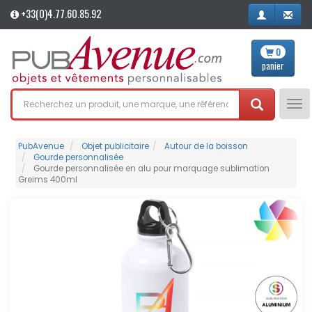
+33(0)4.77.60.85.92
0
panier
Tog
nav
PubAvenue
Objet publicitaire
Autour de la boisson
Gourde personnalisée
Gourde personnalisée en alu pour marquage sublimation
Greims 400ml