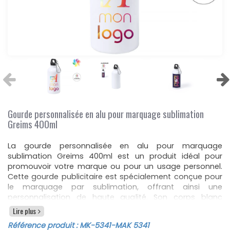
Gourde personnalisée en alu pour marquage sublimation
Greims 400ml
La gourde personnalisée en alu pour marquage
sublimation Greims 400ml est un produit idéal pour
promouvoir votre marque ou pour un usage personnel.
Cette gourde publicitaire est spécialement conçue pour
le marquage par sublimation, offrant ainsi une
personnalisation de haute qualité. Son corps blanc
brillant permet un rendu visuel exceptionnel, mettant en
Lire plus
valeur votre logo ou votre message de manière élégante
Référence produit :
MK-5341
-MAK 5341
et durable.