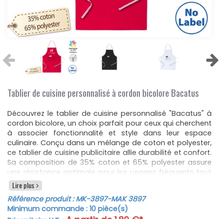
Tablier de cuisine personnalisé à cordon bicolore Bacatus
Découvrez le tablier de cuisine personnalisé "Bacatus" à
cordon bicolore, un choix parfait pour ceux qui cherchent
à associer fonctionnalité et style dans leur espace
culinaire. Conçu dans un mélange de coton et polyester,
ce tablier de cuisine publicitaire allie durabilité et confort.
Sa composition de 35% coton et 65% polyester assure
une résistance optimale pour les usages fréquents tout
en facilitant l'entretien.
Lire plus
Avec une longueur de 65 cm et une hauteur de 90 cm, ce
Référence produit :
MK-3897
-MAK 3897
tablier de cuisine couvre efficacement pour protéger vos
Minimum commande :
10
pièce(s)
vêtements des éclaboussures et autres salissures. Le