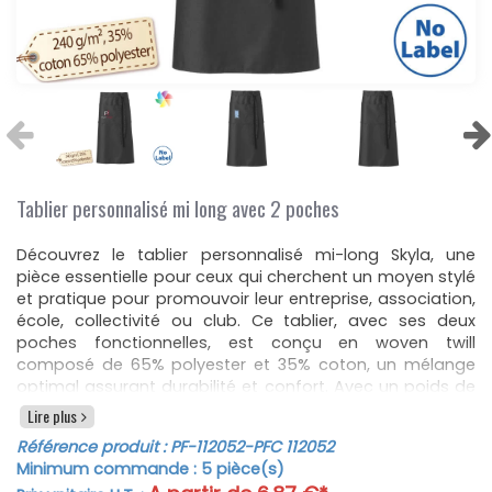
Tablier personnalisé mi long avec 2 poches
Découvrez le tablier personnalisé mi-long Skyla, une
pièce essentielle pour ceux qui cherchent un moyen stylé
et pratique pour promouvoir leur entreprise, association,
école, collectivité ou club. Ce tablier, avec ses deux
poches fonctionnelles, est conçu en woven twill
composé de 65% polyester et 35% coton, un mélange
optimal assurant durabilité et confort. Avec un poids de
209 g et des dimensions de 72 x 87 cm, il est idéal pour
Lire plus
les professionnels de la restauration et de l'hôtellerie.
Référence produit :
PF-112052
-PFC 112052
Offrant un excellent rapport qualité-prix, les tarifs de ce
Minimum commande :
5
pièce(s)
tablier sont dégressifs, le rendant d’autant plus