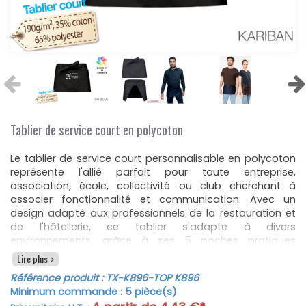
Tablier de service court en polycoton
Le tablier de service court personnalisable en polycoton
représente l'allié parfait pour toute entreprise,
association, école, collectivité ou club cherchant à
associer fonctionnalité et communication. Avec un
design adapté aux professionnels de la restauration et
de l'hôtellerie, ce tablier s'adapte à divers
environnements, grâce à ses 5 poches pratiques
permettant de ranger tous les outils nécessaires. Ses
Lire plus
dimensions de H 26 cm - L 70 cm et la hauteur de
Référence produit :
TX-K896
-TOP K896
poches de 20 cm répondent aux besoins des
Minimum commande :
5
pièce(s)
professionnels exigeants.