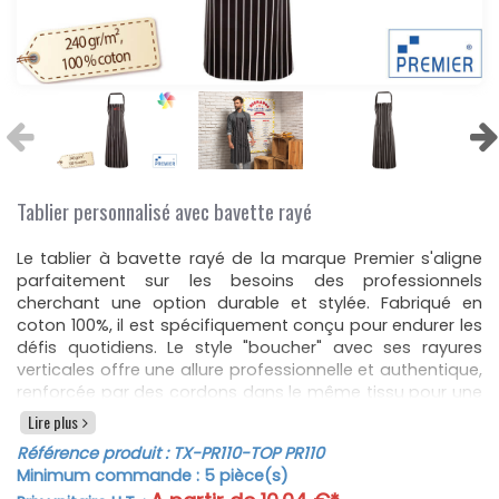
Tablier personnalisé avec bavette rayé
Le tablier à bavette rayé de la marque Premier s'aligne
parfaitement sur les besoins des professionnels
cherchant une option durable et stylée. Fabriqué en
coton 100%, il est spécifiquement conçu pour endurer les
défis quotidiens. Le style "boucher" avec ses rayures
verticales offre une allure professionnelle et authentique,
renforcée par des cordons dans le même tissu pour une
finition élégante. Il présente une largeur de 72 cm et une
Lire plus
longueur à partir de la taille de 71 cm, assurant ainsi une
Référence produit :
TX-PR110
-TOP PR110
couverture maximale et une protection supérieure pour
Minimum commande :
5
pièce(s)
vos vêtements, avec une longueur totale de 101 cm pour