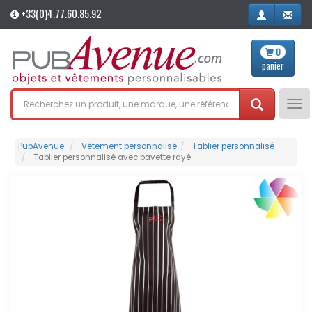
+33(0)4.77.60.85.92
0
panier
Tog
nav
PubAvenue
Vêtement personnalisé
Tablier personnalisé
Tablier personnalisé avec bavette rayé