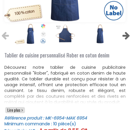
Tablier de cuisine personnalisé Rober en coton denim
Découvrez notre tablier de cuisine publicitaire
personnalisé "Rober", fabriqué en coton denim de haute
qualité. Ce tablier durable est conçu pour résister à un
usage intensif, offrant une protection efficace tout en
cuisinant. Le tissu denim, robuste et élégant, est
complété par des coutures renforcées et des rivets en
métal qui ajoutent à la durabilité et au style du produit.
Lire plus
Ce tablier de cuisine personnalisable est coupé sous le
genou et équipé d’une sangle de cou réglable avec
Référence produit :
MK-6954
-MAK 6954
bouton, permettant un ajustement confortable pour
Minimum commande :
10
pièce(s)
toute taille. Les liens de taille renforcés de couleur marron