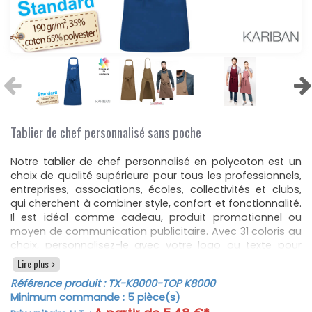
Tablier de chef personnalisé sans poche
Notre tablier de chef personnalisé en polycoton est un
choix de qualité supérieure pour tous les professionnels,
entreprises, associations, écoles, collectivités et clubs,
qui cherchent à combiner style, confort et fonctionnalité.
Il est idéal comme cadeau, produit promotionnel ou
moyen de communication publicitaire. Avec 31 coloris au
choix, personnalisez-le avec votre logo ou texte pour
refléter au mieux votre marque ou votre personnalité.
Lire plus
Fabriqué avec un mélange optimal de 65% de polyester
Référence produit :
TX-K8000
-TOP K8000
et 35% de coton, ce tablier est non seulement durable
Minimum commande :
5
pièce(s)
mais également facile à entretenir, pouvant être lavé à