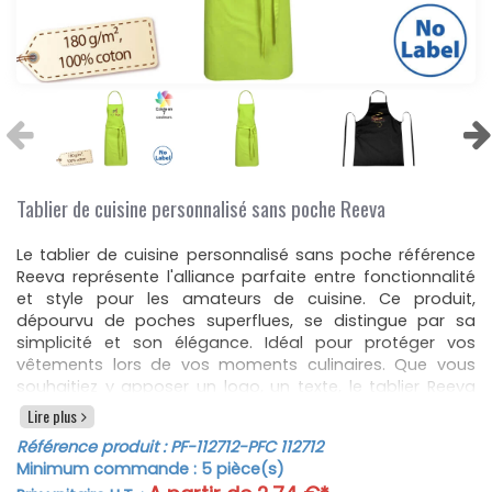
Tablier de cuisine personnalisé sans poche Reeva
Le tablier de cuisine personnalisé sans poche référence
Reeva représente l'alliance parfaite entre fonctionnalité
et style pour les amateurs de cuisine. Ce produit,
dépourvu de poches superflues, se distingue par sa
simplicité et son élégance. Idéal pour protéger vos
vêtements lors de vos moments culinaires. Que vous
souhaitiez y apposer un logo, un texte, le tablier Reeva
répond à tous vos besoins de personnalisation.
Lire plus
Fabriqué en coton 100% de haute qualité, d'une épaisseur
Référence produit :
PF-112712
-PFC 112712
de 180 g/m², le tablier Reeva est à la fois robuste et doux
Minimum commande :
5
pièce(s)
au toucher, garantissant un confort optimal lors de son