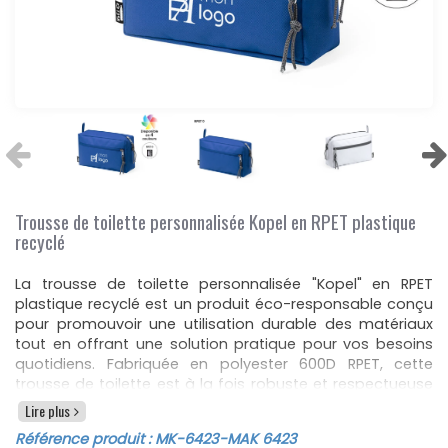
Trousse de toilette personnalisée Kopel en RPET plastique
recyclé
La trousse de toilette personnalisée "Kopel" en RPET
plastique recyclé est un produit éco-responsable conçu
pour promouvoir une utilisation durable des matériaux
tout en offrant une solution pratique pour vos besoins
quotidiens. Fabriquée en polyester 600D RPET, cette
trousse de toilette est à la fois robuste et respectueuse
de l'environnement, contribuant à la réduction des
Lire plus
déchets plastiques.
Référence produit :
MK-6423
-MAK 6423