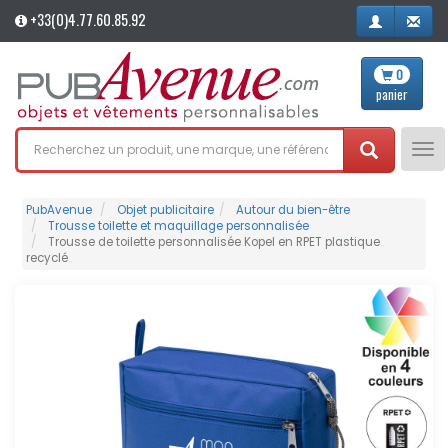
+33(0)4.77.60.85.92
0
panier
Tog
nav
PubAvenue
Objet publicitaire
Autour du bien-être
Trousse toilette et maquillage personnalisée
Trousse de toilette personnalisée Kopel en RPET plastique
recyclé