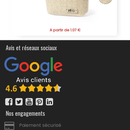
commande. Investir dans cette trousse, c'est non
seulement choisir un article de qualité, mais aussi
soutenir une cause noble et renforcer une image de
marque positive.
Opter pour la trousse de toilette personnalisée "Misir"
A partir de 1.07 €
certifiée Fairtrade, c'est faire un choix conscient et
esthétique. Commandez dès maintenant cette trousse
de toilette publicitaire personnalisée certifiée fairtrade et
Avis et réseaux sociaux
profiter de ses nombreux avantages tout en contribuant
à un commerce plus équitable et durable dans vas
cadeaux d'affaires.
Nos engagements
Paiement sécurisé