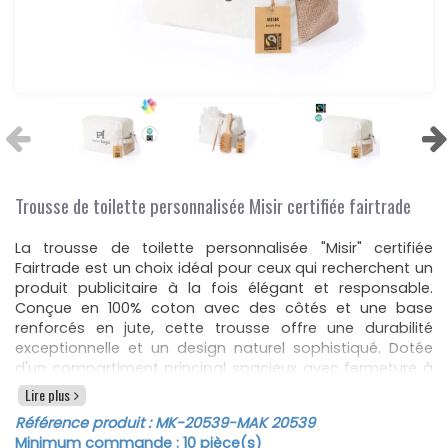
Trousse de toilette personnalisée Misir certifiée fairtrade
La trousse de toilette personnalisée "Misir" certifiée
Fairtrade est un choix idéal pour ceux qui recherchent un
produit publicitaire à la fois élégant et responsable.
Conçue en 100% coton avec des côtés et une base
renforcés en jute, cette trousse offre une durabilité
exceptionnelle et un design naturel sophistiqué. Dotée
d'un compartiment principal spacieux avec fermeture à
glissière et d'une poignée assortie, elle allie praticité et
Lire plus
style. Les dimensions de cette trousse sont de 23 cm de
Référence produit :
MK-20539
-MAK 20539
longueur, 15 cm de hauteur et 8 cm de largeur, pour un
Minimum commande :
10
pièce(s)