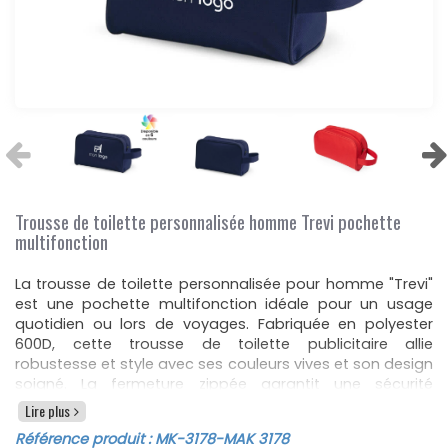
Trousse de toilette personnalisée homme Trevi pochette
multifonction
La trousse de toilette personnalisée pour homme "Trevi"
est une pochette multifonction idéale pour un usage
quotidien ou lors de voyages. Fabriquée en polyester
600D, cette trousse de toilette publicitaire allie
robustesse et style avec ses couleurs vives et son design
soigné. La fermeture zippée garantit une sécurité
optimale pour vos affaires, tandis que l'anse de
Lire plus
transport et le liseré de renfort assortis ajoutent une
Référence produit :
MK-3178
-MAK 3178
touche pratique et élégante.