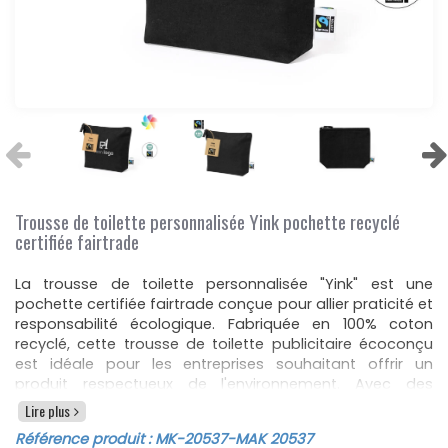
Trousse de toilette personnalisée Yink pochette recyclé
certifiée fairtrade
La trousse de toilette personnalisée "Yink" est une
pochette certifiée fairtrade conçue pour allier praticité et
responsabilité écologique. Fabriquée en 100% coton
recyclé, cette trousse de toilette publicitaire écoconçu
est idéale pour les entreprises souhaitant offrir un
produit respectueux de l'environnement. Avec des
dimensions de 23 cm de longueur, 17 cm de hauteur et 6
Lire plus
cm de largeur, elle offre un espace suffisant pour ranger
Référence produit :
MK-20537
-MAK 20537
tous vos essentiels de toilette tout en étant compacte